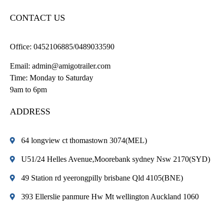
CONTACT US
Office:
0452106885/0489033590
Email:
admin@amigotrailer.com
Time: Monday to Saturday
9am to 6pm
ADDRESS
64 longview ct thomastown 3074(MEL)
U51/24 Helles Avenue,Moorebank sydney Nsw 2170(SYD)
49 Station rd yeerongpilly brisbane Qld 4105(BNE)
393 Ellerslie panmure Hw Mt wellington Auckland 1060