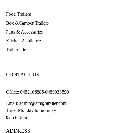
Food Trailers
Box &Camper Trailers
Parts & Accessaries
Kitchen Appliance
Trailer Hire
CONTACT US
Office:
0452106885/0489033590
Email:
admin@amigotrailer.com
Time: Monday to Saturday
9am to 6pm
ADDRESS